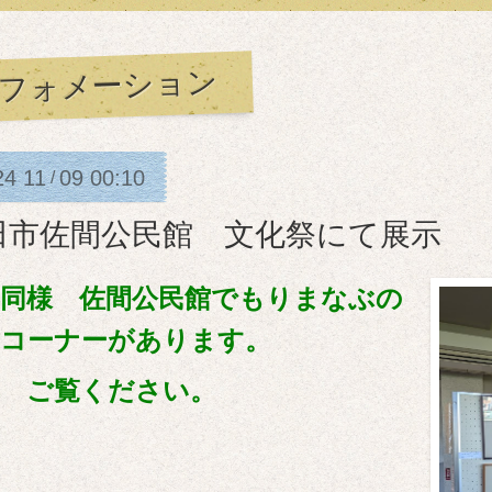
フォメーション
24
11
09
00:10
/
田市佐間公民館 文化祭にて展示
年同様 佐間公民館でもりまなぶの
示コーナーがあります。
非 ご覧ください。