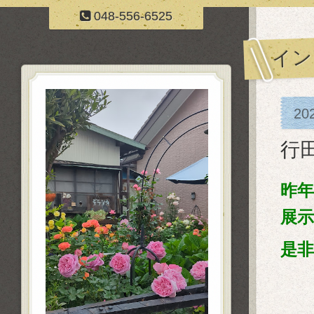
048-556-6525
イン
20
行
昨
展
是