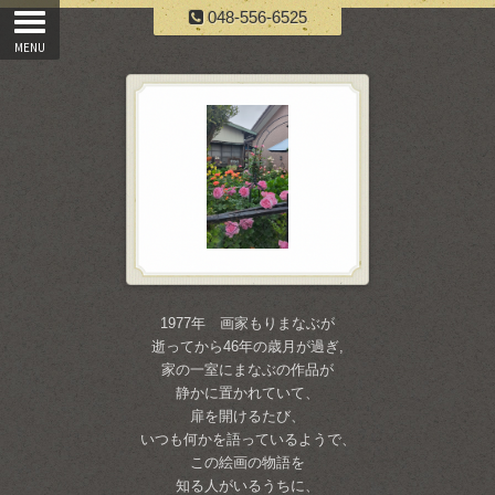
048-556-6525
1977年 画家もりまなぶが
逝ってから46年の歳月が過ぎ,
家の一室にまなぶの作品が
静かに置かれていて、
扉を開けるたび、
いつも何かを語っているようで、
この絵画の物語を
知る人がいるうちに、