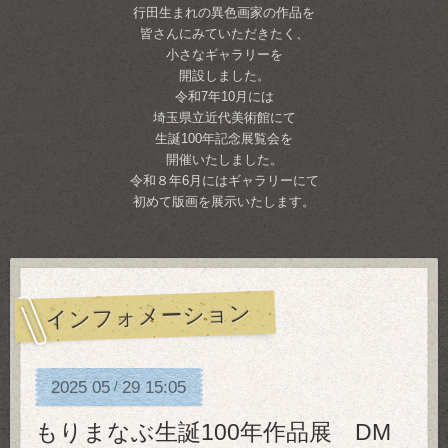
行田生まれの異色画家の作品を
皆さんにみていただきたく、
小さなギャラリーを
開設しました。
令和7年10月には
埼玉県立近代美術館にて
生誕100年記念展覧会を
開催いたしました。
令和８年6月にはギャラリーにて
初めて版画を展示いたします。
インフォメーション
2025
05
29
15:05
/
もりまなぶ生誕100年作品展 DM