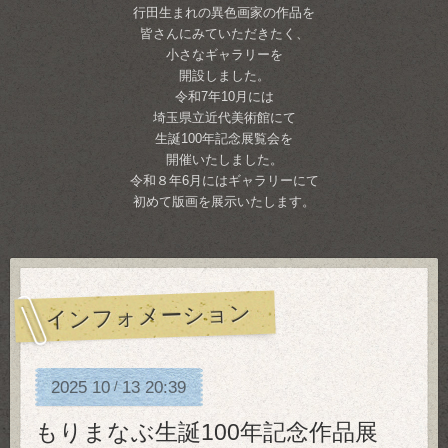
行田生まれの異色画家の作品を
皆さんにみていただきたく、
小さなギャラリーを
開設しました。
令和7年10月には
埼玉県立近代美術館にて
生誕100年記念展覧会を
開催いたしました。
令和８年6月にはギャラリーにて
初めて版画を展示いたします。
インフォメーション
2025
10
13
20:39
/
もりまなぶ生誕100年記念作品展