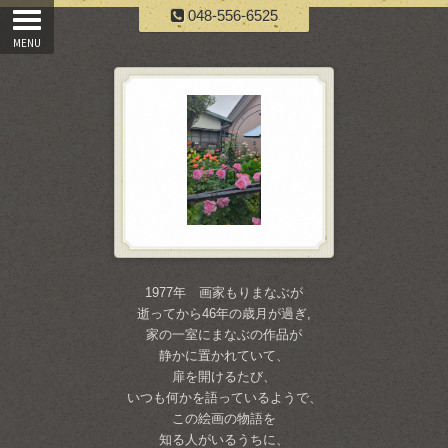
048-556-6525
1977年 画家もりまなぶが
逝ってから46年の歳月が過ぎ,
家の一室にまなぶの作品が
静かに置かれていて、
扉を開けるたび、
いつも何かを語っているようで、
この絵画の物語を
知る人がいるうちに、