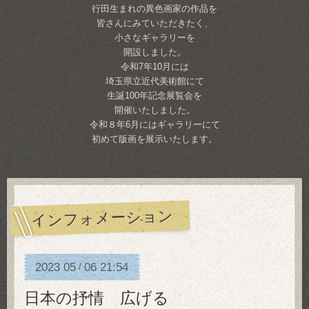
行田生まれの異色画家の作品を
皆さんにみていただきたく、
小さなギャラリーを
開設しました。
令和7年10月には
埼玉県立近代美術館にて
生誕100年記念展覧会を
開催いたしました。
令和８年6月にはギャラリーにて
初めて版画を展示いたします。
インフォメーション
2023
05
06
21:54
/
日本の抒情 広げる