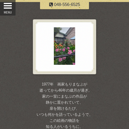
048-556-6525
1977年 画家もりまなぶが
逝ってから46年の歳月が過ぎ,
家の一室にまなぶの作品が
静かに置かれていて、
扉を開けるたび、
いつも何かを語っているようで、
この絵画の物語を
知る人がいるうちに、