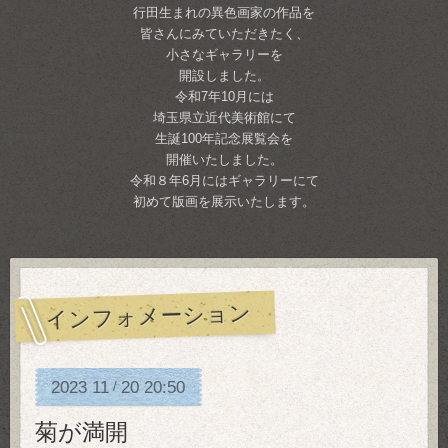
行田生まれの異色画家の作品を
皆さんにみていただきたく、
小さなギャラリーを
開設しました。
令和7年10月には
埼玉県立近代美術館にて
生誕100年記念展覧会を
開催いたしました。
令和８年6月にはギャラリーにて
初めて版画を展示いたします。
インフォメーション
2023
11
20
20:50
/
菊が満開