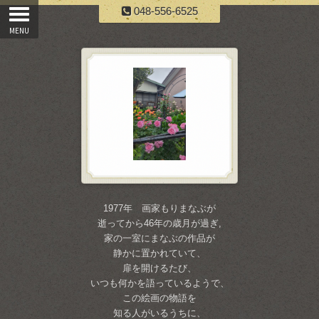
048-556-6525
1977年 画家もりまなぶが
逝ってから46年の歳月が過ぎ,
家の一室にまなぶの作品が
静かに置かれていて、
扉を開けるたび、
いつも何かを語っているようで、
この絵画の物語を
知る人がいるうちに、