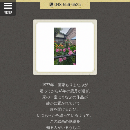
048-556-6525
1977年 画家もりまなぶが
逝ってから46年の歳月が過ぎ,
家の一室にまなぶの作品が
静かに置かれていて、
扉を開けるたび、
いつも何かを語っているようで、
この絵画の物語を
知る人がいるうちに、