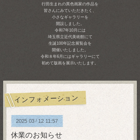
行田生まれの異色画家の作品を
皆さんにみていただきたく、
小さなギャラリーを
開設しました。
令和7年10月には
埼玉県立近代美術館にて
生誕100年記念展覧会を
開催いたしました。
令和８年6月にはギャラリーにて
初めて版画を展示いたします。
インフォメーション
2025
03
12
11:57
/
休業のお知らせ