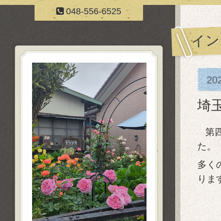
048-556-6525
イン
20
埼
第
た。
多く
りま