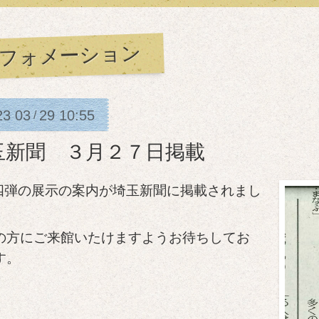
フォメーション
23
03
29
10:55
/
玉新聞 ３月２７日掲載
四弾の展示の案内が埼玉新聞に掲載されまし
の方にご来館いたけますようお待ちしてお
す。