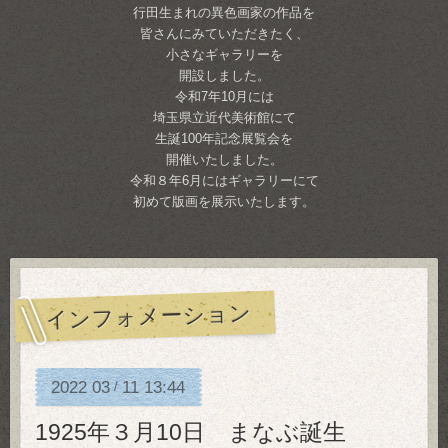
行田生まれの異色画家の作品を
皆さんにみていただきたく、
小さなギャラリーを
開設しました。
令和7年10月には
埼玉県立近代美術館にて
生誕100年記念展覧会を
開催いたしました。
令和８年6月にはギャラリーにて
初めて版画を展示いたします。
インフォメーション
2022
03
11
13:44
/
1925年３月10日 まなぶ誕生