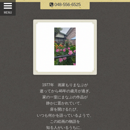
048-556-6525
1977年 画家もりまなぶが
逝ってから46年の歳月が過ぎ,
家の一室にまなぶの作品が
静かに置かれていて、
扉を開けるたび、
いつも何かを語っているようで、
この絵画の物語を
知る人がいるうちに、