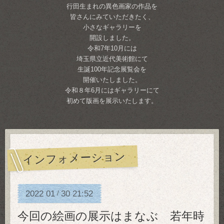
行田生まれの異色画家の作品を
皆さんにみていただきたく、
小さなギャラリーを
開設しました。
令和7年10月には
埼玉県立近代美術館にて
生誕100年記念展覧会を
開催いたしました。
令和８年6月にはギャラリーにて
初めて版画を展示いたします。
インフォメーション
2022
01
30
21:52
/
今回の絵画の展示はまなぶ 若年時