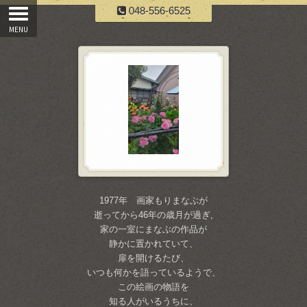
048-556-6525
1977年 画家もりまなぶが
逝ってから46年の歳月が過ぎ,
家の一室にまなぶの作品が
静かに置かれていて、
扉を開けるたび、
いつも何かを語っているようで、
この絵画の物語を
知る人がいるうちに、