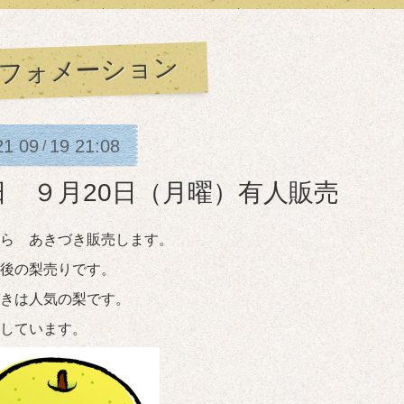
フォメーション
21
09
19
21:08
/
日 ９月20日（月曜）有人販売
ら あきづき販売します。
後の梨売りです。
きは人気の梨です。
しています。