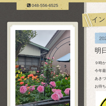
048-556-6525
イン
20
明
９時か
今年最
あきづ
お待ち