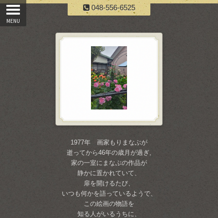
048-556-6525
1977年 画家もりまなぶが
逝ってから46年の歳月が過ぎ,
家の一室にまなぶの作品が
静かに置かれていて、
扉を開けるたび、
いつも何かを語っているようで、
この絵画の物語を
知る人がいるうちに、