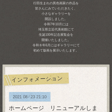
行田生まれの異色画家の作品を
皆さんにみていただきたく、
小さなギャラリーを
開設しました。
令和7年10月には
埼玉県立近代美術館にて
生誕100年記念展覧会を
開催いたしました。
令和８年6月にはギャラリーにて
初めて版画を展示いたします。
インフォメーション
2021
08
23
21:10
/
ホームページ リニューアルしま