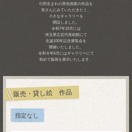
行田生まれの異色画家の作品を
皆さんにみていただきたく、
小さなギャラリーを
開設しました。
令和7年10月には
埼玉県立近代美術館にて
生誕100年記念展覧会を
開催いたしました。
令和８年6月にはギャラリーにて
初めて版画を展示いたします。
販売・貸し絵 作品
指定なし