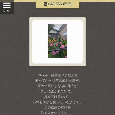
048-556-6525
1977年 画家もりまなぶが
逝ってから46年の歳月が過ぎ,
家の一室にまなぶの作品が
静かに置かれていて、
扉を開けるたび、
いつも何かを語っているようで、
この絵画の物語を
知る人がいるうちに、