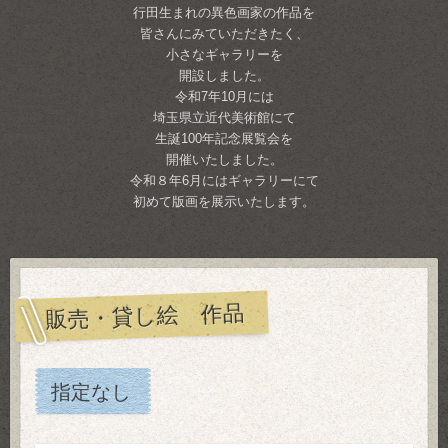
行田生まれの異色画家の作品を
皆さんにみていただきたく、
小さなギャラリーを
開設しました。
令和7年10月には
埼玉県立近代美術館にて
生誕100年記念展覧会を
開催いたしました。
令和８年6月にはギャラリーにて
初めて版画を展示いたします。
販売・貸し絵 作品
指定なし