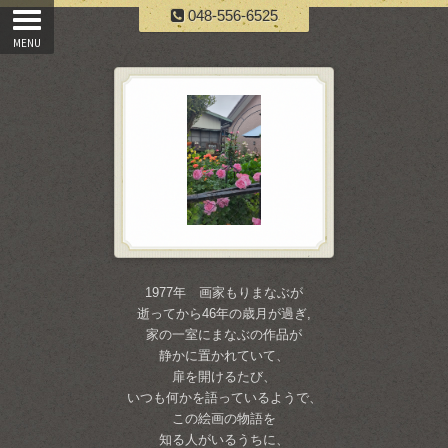
048-556-6525
1977年 画家もりまなぶが
逝ってから46年の歳月が過ぎ,
家の一室にまなぶの作品が
静かに置かれていて、
扉を開けるたび、
いつも何かを語っているようで、
この絵画の物語を
知る人がいるうちに、