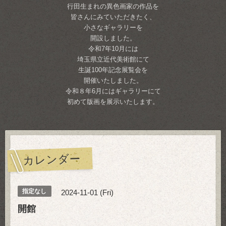
行田生まれの異色画家の作品を
皆さんにみていただきたく、
小さなギャラリーを
開設しました。
令和7年10月には
埼玉県立近代美術館にて
生誕100年記念展覧会を
開催いたしました。
令和８年6月にはギャラリーにて
初めて版画を展示いたします。
カレンダー
指定なし
2024-11-01 (Fri)
開館