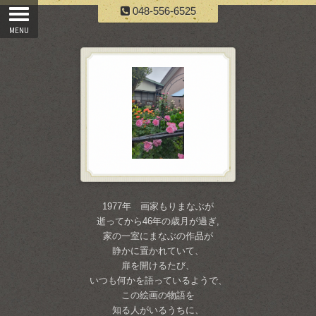
048-556-6525
1977年 画家もりまなぶが
逝ってから46年の歳月が過ぎ,
家の一室にまなぶの作品が
静かに置かれていて、
扉を開けるたび、
いつも何かを語っているようで、
この絵画の物語を
知る人がいるうちに、