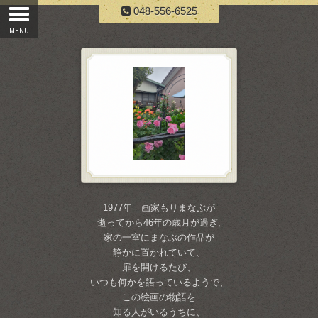
048-556-6525
1977年 画家もりまなぶが
逝ってから46年の歳月が過ぎ,
家の一室にまなぶの作品が
静かに置かれていて、
扉を開けるたび、
いつも何かを語っているようで、
この絵画の物語を
知る人がいるうちに、