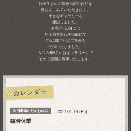
行田生まれの異色画家の作品を
皆さんにみていただきたく、
小さなギャラリーを
開設しました。
令和7年10月には
埼玉県立近代美術館にて
生誕100年記念展覧会を
開催いたしました。
令和８年6月にはギャラリーにて
初めて版画を展示いたします。
カレンダー
次回準備のためお休み
2022-01-14 (Fri)
臨時休業